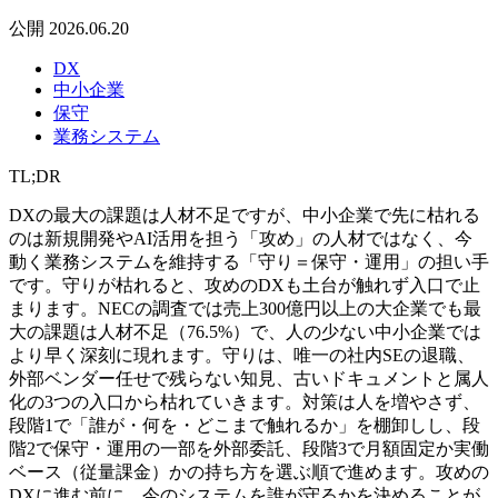
公開
2026.06.20
DX
中小企業
保守
業務システム
TL;DR
DXの最大の課題は人材不足ですが、中小企業で先に枯れる
のは新規開発やAI活用を担う「攻め」の人材ではなく、今
動く業務システムを維持する「守り＝保守・運用」の担い手
です。守りが枯れると、攻めのDXも土台が触れず入口で止
まります。NECの調査では売上300億円以上の大企業でも最
大の課題は人材不足（76.5%）で、人の少ない中小企業では
より早く深刻に現れます。守りは、唯一の社内SEの退職、
外部ベンダー任せで残らない知見、古いドキュメントと属人
化の3つの入口から枯れていきます。対策は人を増やさず、
段階1で「誰が・何を・どこまで触れるか」を棚卸しし、段
階2で保守・運用の一部を外部委託、段階3で月額固定か実働
ベース（従量課金）かの持ち方を選ぶ順で進めます。攻めの
DXに進む前に、今のシステムを誰が守るかを決めることが