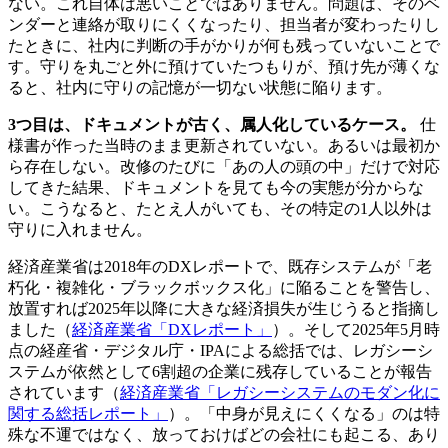
ない。これ自体は悪いことではありません。問題は、そのベ
ンダーと連絡が取りにくくなったり、担当者が変わったりし
たときに、社内に判断の手がかりが何も残っていないことで
す。守りを丸ごと外に預けていたつもりが、預け先が薄くな
ると、社内に守りの記憶が一切ない状態に陥ります。
3つ目は、ドキュメントが古く、属人化しているケース。
仕
様書が作った当時のまま更新されていない。あるいは最初か
ら存在しない。改修のたびに「あの人の頭の中」だけで対応
してきた結果、ドキュメントを見ても今の実態が分からな
い。こうなると、たとえ人がいても、その特定の1人以外は
守りに入れません。
経済産業省は2018年のDXレポートで、既存システムが「老
朽化・複雑化・ブラックボックス化」に陥ることを警告し、
放置すれば2025年以降に大きな経済損失が生じうると指摘し
ました（
経済産業省「DXレポート」
）。そして2025年5月時
点の経産省・デジタル庁・IPAによる総括では、レガシーシ
ステムが依然として6割超の企業に残存していることが報告
されています（
経済産業省「レガシーシステムのモダン化に
関する総括レポート」
）。「中身が見えにくくなる」のは特
殊な不運ではなく、放っておけばどの会社にも起こる、あり