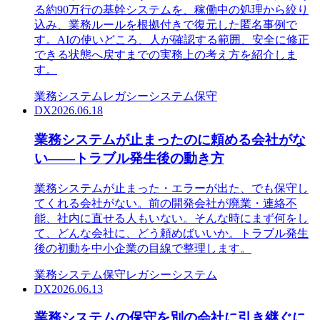
る約90万行の基幹システムを、稼働中の処理から絞り
込み、業務ルールを根拠付きで復元した匿名事例で
す。AIの使いどころ、人が確認する範囲、安全に修正
できる状態へ戻すまでの実務上の考え方を紹介しま
す。
業務システム
レガシーシステム
保守
DX
2026.06.18
業務システムが止まったのに頼める会社がな
い――トラブル発生後の動き方
業務システムが止まった・エラーが出た、でも保守し
てくれる会社がない。前の開発会社が廃業・連絡不
能、社内に直せる人もいない。そんな時にまず何をし
て、どんな会社に、どう頼めばいいか。トラブル発生
後の初動を中小企業の目線で整理します。
業務システム
保守
レガシーシステム
DX
2026.06.13
業務システムの保守を別の会社に引き継ぐに