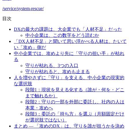
/service/system-rescue/
目次
DXの最大の課題は、大企業でも「人材不足」だった
中小企業は、この数字をどう読むか
「DX人材不足」と聞いて思い浮かべる人材は、たいて
い「攻め」側だ
中小企業では、攻めより先に「守りの担い手」が枯れ
る
守りが枯れる、3つの入口
守りが枯れると、攻めも止まる
人を増やさずに「守り」を支える、中小企業の現実的
な選択肢
段階1：現状を見える化する（誰が・何を・どこ
まで触れるか）
段階2：守りの一部を外部に委託し、社内の人は
本業・攻めへ
段階3：委託の「持ち方」を選ぶ（月額固定だけ
が選択肢ではない）
まとめ — 「攻めのDX」は、守りを誰が担うかを決め