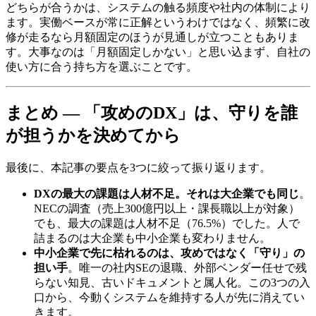
どちらが合うかは、システムの触る頻度や社内の体制により
ます。実働ベースが常に正解というわけではなく、頻繁に改
修が走るなら月額固定のほうが見通しが立つこともありま
す。大事なのは「月額固定しかない」と思い込まず、自社の
使い方に合う持ち方を選ぶことです。
まとめ — 「攻めのDX」は、守りを誰
が担うかを決めてから
最後に、本記事の要点を3つに絞って振り返ります。
DXの最大の課題は人材不足。それは大企業でも同じ
。
NECの調査（売上300億円以上・課長職以上が対象）
でも、最大の課題は人材不足（76.5%）でした。人で
詰まるのは大企業も中小企業も変わりません。
中小企業で先に枯れるのは、攻めではなく「守り」の
担い手
。唯一の社内SEの退職、外部ベンダー任せで残
らない知見、古いドキュメントと属人化。この3つの入
口から、今動くシステムを維持する人が先に消えてい
きます。