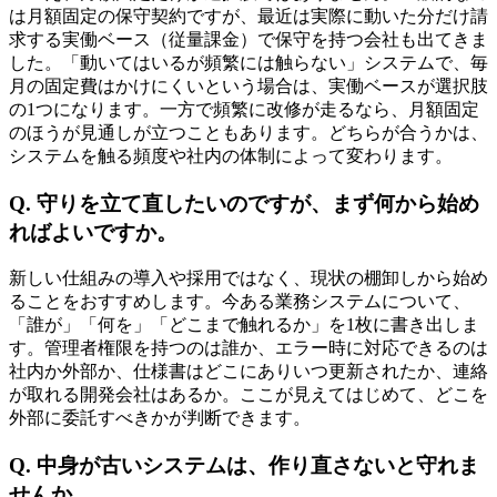
は月額固定の保守契約ですが、最近は実際に動いた分だけ請
求する実働ベース（従量課金）で保守を持つ会社も出てきま
した。「動いてはいるが頻繁には触らない」システムで、毎
月の固定費はかけにくいという場合は、実働ベースが選択肢
の1つになります。一方で頻繁に改修が走るなら、月額固定
のほうが見通しが立つこともあります。どちらが合うかは、
システムを触る頻度や社内の体制によって変わります。
Q. 守りを立て直したいのですが、まず何から始め
ればよいですか。
新しい仕組みの導入や採用ではなく、現状の棚卸しから始め
ることをおすすめします。今ある業務システムについて、
「誰が」「何を」「どこまで触れるか」を1枚に書き出しま
す。管理者権限を持つのは誰か、エラー時に対応できるのは
社内か外部か、仕様書はどこにありいつ更新されたか、連絡
が取れる開発会社はあるか。ここが見えてはじめて、どこを
外部に委託すべきかが判断できます。
Q. 中身が古いシステムは、作り直さないと守れま
せんか。