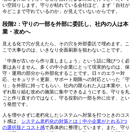
い空回りします。守りが枯れている会社ほど、まず「自社が
今どこまで守れているのか」が見えていないからです。
段階2：守りの一部を外部に委託し、社内の人は本
業・攻めへ
見える化で穴が見えたら、その穴を外部委託で埋めます。こ
こで大事なのは、いきなり全面刷新を狙わないことです。
「中身が古いから作り直しましょう」という話に飛びつく必
要はありません。多くの中小企業にとって現実的なのは、保
守・運用の部分から外部化することです。日々のエラー対
応、セキュリティ更新、サポート期限への対応といった「守
り」を外部に持ってもらい、社内の限られた人は本業や、い
ずれ取り組む攻めの施策に集中できるようにする。守りを丸
ごと作り直すのではなく、守る役割の一部を外に出す、とい
う発想です。
人を増やさずに老朽化したシステムへ対策を打つときのコス
ト感は、
システム老朽化の対策とは｜中小企業がとれる3つ
の選択肢とコスト感
で具体的に整理しています。また、守り