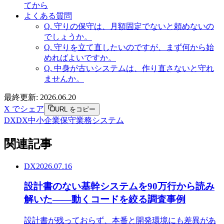
てから
よくある質問
Q. 守りの保守は、月額固定でないと頼めないの
でしょうか。
Q. 守りを立て直したいのですが、まず何から始
めればよいですか。
Q. 中身が古いシステムは、作り直さないと守れ
ませんか。
最終更新:
2026.06.20
X でシェア
URL をコピー
DX
DX
中小企業
保守
業務システム
関連記事
DX
2026.07.16
設計書のない基幹システムを90万行から読み
解いた――動くコードを絞る調査事例
設計書が残っておらず、本番と開発環境にも差異があ