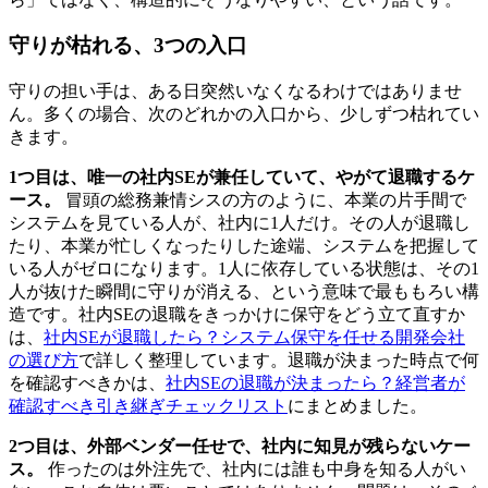
守りが枯れる、3つの入口
守りの担い手は、ある日突然いなくなるわけではありませ
ん。多くの場合、次のどれかの入口から、少しずつ枯れてい
きます。
1つ目は、唯一の社内SEが兼任していて、やがて退職するケ
ース。
冒頭の総務兼情シスの方のように、本業の片手間で
システムを見ている人が、社内に1人だけ。その人が退職し
たり、本業が忙しくなったりした途端、システムを把握して
いる人がゼロになります。1人に依存している状態は、その1
人が抜けた瞬間に守りが消える、という意味で最ももろい構
造です。社内SEの退職をきっかけに保守をどう立て直すか
は、
社内SEが退職したら？システム保守を任せる開発会社
の選び方
で詳しく整理しています。退職が決まった時点で何
を確認すべきかは、
社内SEの退職が決まったら？経営者が
確認すべき引き継ぎチェックリスト
にまとめました。
2つ目は、外部ベンダー任せで、社内に知見が残らないケー
ス。
作ったのは外注先で、社内には誰も中身を知る人がい