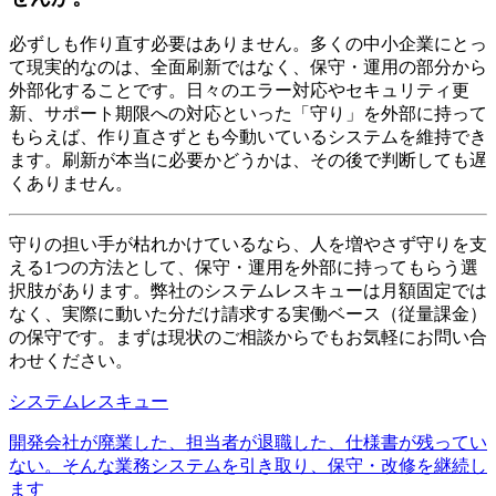
必ずしも作り直す必要はありません。多くの中小企業にとっ
て現実的なのは、全面刷新ではなく、保守・運用の部分から
外部化することです。日々のエラー対応やセキュリティ更
新、サポート期限への対応といった「守り」を外部に持って
もらえば、作り直さずとも今動いているシステムを維持でき
ます。刷新が本当に必要かどうかは、その後で判断しても遅
くありません。
守りの担い手が枯れかけているなら、人を増やさず守りを支
える1つの方法として、保守・運用を外部に持ってもらう選
択肢があります。弊社のシステムレスキューは月額固定では
なく、実際に動いた分だけ請求する実働ベース（従量課金）
の保守です。まずは現状のご相談からでもお気軽にお問い合
わせください。
システムレスキュー
開発会社が廃業した、担当者が退職した、仕様書が残ってい
ない。そんな業務システムを引き取り、保守・改修を継続し
ます