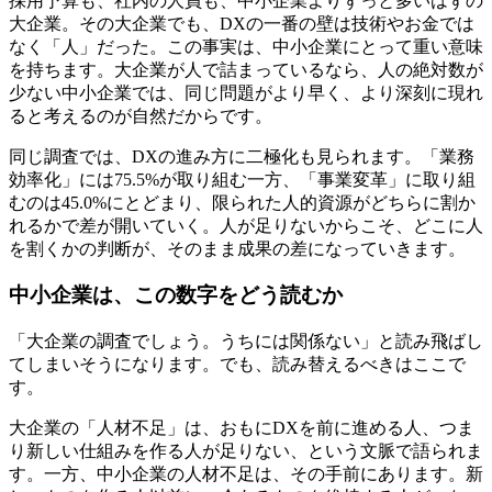
採用予算も、社内の人員も、中小企業よりずっと多いはずの
大企業。その大企業でも、DXの一番の壁は技術やお金では
なく「人」だった。この事実は、中小企業にとって重い意味
を持ちます。大企業が人で詰まっているなら、人の絶対数が
少ない中小企業では、同じ問題がより早く、より深刻に現れ
ると考えるのが自然だからです。
同じ調査では、DXの進み方に二極化も見られます。「業務
効率化」には75.5%が取り組む一方、「事業変革」に取り組
むのは45.0%にとどまり、限られた人的資源がどちらに割か
れるかで差が開いていく。人が足りないからこそ、どこに人
を割くかの判断が、そのまま成果の差になっていきます。
中小企業は、この数字をどう読むか
「大企業の調査でしょう。うちには関係ない」と読み飛ばし
てしまいそうになります。でも、読み替えるべきはここで
す。
大企業の「人材不足」は、おもにDXを前に進める人、つま
り新しい仕組みを作る人が足りない、という文脈で語られま
す。一方、中小企業の人材不足は、その手前にあります。新