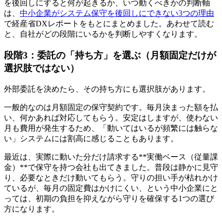
を後回しにすると何が起きるか、いつ動くべきかの判断軸
は、
中小企業がシステム保守を後回しにできない3つの理由
で経産省DXレポートをもとにまとめました。あわせて読む
と、自社がどの段階にいるかを判断しやすくなります。
段階3：委託の「持ち方」を選ぶ（月額固定だけが
選択肢ではない）
外部委託を決めたら、その持ち方にも選択肢があります。
一般的なのは月額固定の保守契約です。毎月決まった額を払
い、何かあれば対応してもらう。安定はしますが、使わない
月も費用が発生するため、「動いてはいるが頻繁には触らな
い」システムには割高に感じることもあります。
最近は、実際に動いた分だけ請求する**実働ベース（従量課
金）**で保守を持つ会社も出てきました。普段は静かに見守
り、必要なときだけ動いてもらう。守りの担い手が枯れかけ
ているが、毎月の固定費はかけにくい、という中小企業にと
っては、初期の負担を抑えながら守りを確保する1つの選び
方になります。