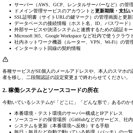
サーバー（AWS、GCP、レンタルサーバーなど）の管
ドメイン管理サービスのアカウントと
更新期限・支払い
SSL証明書（サイトURLの鍵マーク）の管理画面と更新
データベースの接続情報（ホスト名、ID、パスワード
外部サービスや決済システムと連携するための認証キー
Microsoft 365、Google Workspace など社内で
社内ネットワーク機器（ルーター、VPN、Wi-Fi）の管
インターネット回線の契約情報
各種サービスがSE個人のメールアドレスや、本人のスマホ
者を移し、二段階認証の設定変更まで終わらせてください。
2. 稼働システムとソースコードの所在
今動いているシステムが「どこに」「どんな形で」あるのか
本番環境・テスト環境のサーバー構成とIPアドレス
ソースコードの保管場所（GitHubなどのサービス、
システムを更新（本番環境へ反映）する手順
毎日・毎月など自動で動いている処理（バッチ）の一覧