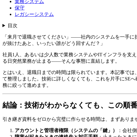
業務システム
保守
レガシーシステム
目次
「来月で退職させてください」——社内のシステムを一手に
が抜けたあと、いったい誰がどう回すんだ？」
社員1人、あるいは少人数で業務システムやITインフラを支
る日突然業務が止まる——そんな事態に直結します。
とはいえ、退職日までの時間は限られています。本記事では
て整理しました。技術に詳しくなくても、これを片手にSEへ
務に絞って進めます。
結論：技術がわからなくても、この順
引き継ぎ資料をゼロから完璧に作らせる時間は、まずありま
アカウントと管理者権限（システムの「鍵」）
：会社側
障害が起きたときの連絡先と対応手順
：止まったときに