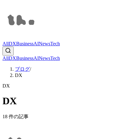
All
DX
Business
AI
News
Tech
All
DX
Business
AI
News
Tech
ブログ
/
DX
DX
DX
18
件の記事