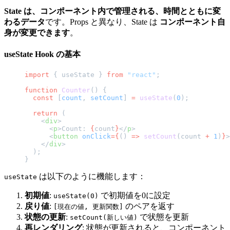
State は、コンポーネント内で管理される、時間とともに変
わるデータ
です。Props と異なり、State は
コンポーネント自
身が変更できます
。
useState Hook の基本
import
 { useState } 
from
 "react"
;
function
 Counter
() {
  const
 [
count
, 
setCount
] 
=
 useState
(
0
);
  return
 (
    <
div
>
      <
p
>Count: 
{
count
}
</
p
>
      <
button
 onClick
={
() 
=>
 setCount
(count 
+
 1
)
}
>
    </
div
>
  );
}
は以下のように機能します：
useState
初期値
:
で初期値を0に設定
useState(0)
戻り値
:
のペアを返す
[現在の値, 更新関数]
状態の更新
:
で状態を更新
setCount(新しい値)
再レンダリング
: 状態が更新されると、コンポーネント