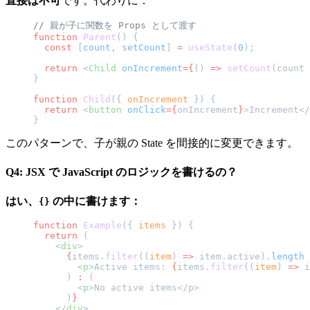
直接は不可
です。代わりに：
// 親が子に関数を Props として渡す
function
 Parent
() {
  const
 [
count
, 
setCount
] 
=
 useState
(
0
);
  return
 <
Child
 onIncrement
={
() 
=>
 setCount
(count 
}
function
 Child
({ 
onIncrement
 }) {
  return
 <
button
 onClick
={
onIncrement
}
>Increment</
}
このパターンで、子が親の State を間接的に変更できます。
Q4: JSX で JavaScript のロジックを書けるの？
はい、
の中に書けます：
{}
function
 Example
({ 
items
 }) {
  return
 (
    <
div
>
      {
items.
filter
((
item
) 
=>
 item.active).
length
 
        <
p
>Active items: 
{
items.
filter
((
item
) 
=>
 i
      ) 
:
 (
        <
p
>No active items</
p
>
      )
}
    </
div
>