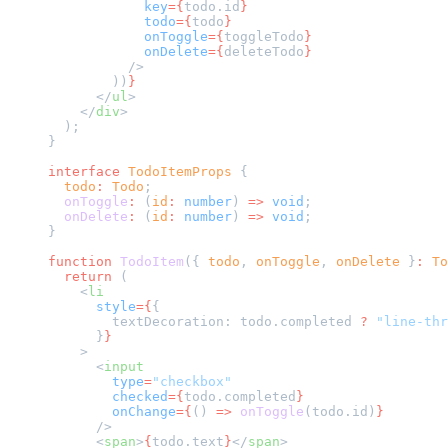
            key
={
todo.id
}
            todo
={
todo
}
            onToggle
={
toggleTodo
}
            onDelete
={
deleteTodo
}
          />
        ))
}
      </
ul
>
    </
div
>
  );
}
interface
 TodoItemProps
 {
  todo
:
 Todo
;
  onToggle
:
 (
id
:
 number
) 
=>
 void
;
  onDelete
:
 (
id
:
 number
) 
=>
 void
;
}
function
 TodoItem
({ 
todo
, 
onToggle
, 
onDelete
 }
:
 To
  return
 (
    <
li
      style
={
{
        textDecoration: todo.completed 
?
 "line-thr
      }
}
    >
      <
input
        type
=
"checkbox"
        checked
={
todo.completed
}
        onChange
={
() 
=>
 onToggle
(todo.id)
}
      />
      <
span
>
{
todo.text
}
</
span
>