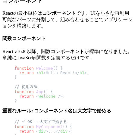
コンポーネント
Reactの最小単位は
コンポーネント
です。UIを小さな再利用
可能なパーツに分割して、組み合わせることでアプリケーシ
ョンを構築します。
関数コンポーネント
React v16.8 以降、関数コンポーネントが標準になりました。
単純にJavaScript関数を定義するだけです。
function
 Welcome
() {
  return
 <
h1
>Hello React!</
h1
>;
}
// 使用方法
function
 App
() {
  return
 <
Welcome
 />;
}
重要なルール: コンポーネント名は大文字で始める
// ✅ OK - 大文字で始まる
function
 MyComponent
() {
  return
 <
div
>...</
div
>;