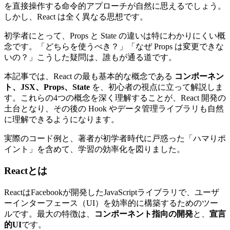
を直接操作する命令的アプローチが自然に思えるでしょう。
しかし、React は全く異なる思想です。
初学者にとって、Props と State の違いは特にわかりにくい概
念です。「どちらを使うべき？」「なぜ Props は変更できな
いの？」こうした疑問は、誰もが通る道です。
本記事では、React の最も基本的な概念である
コンポーネン
ト、JSX、Props、State
を、初心者の視点に立って解説しま
す。これらの4つの概念を深く理解することが、React 開発の
土台となり、その後の Hook やデータ管理ライブラリも自然
に理解できるようになります。
実際のコード例と、著者が初学者時代に戸惑った「ハマりポ
イント」を含めて、学習の効率化を図りました。
Reactとは
ReactはFacebookが開発したJavaScriptライブラリで、ユーザ
ーインターフェース（UI）を効率的に構築するためのツー
ルです。最大の特徴は、
コンポーネント指向の開発
と、
宣言
的UI
です。