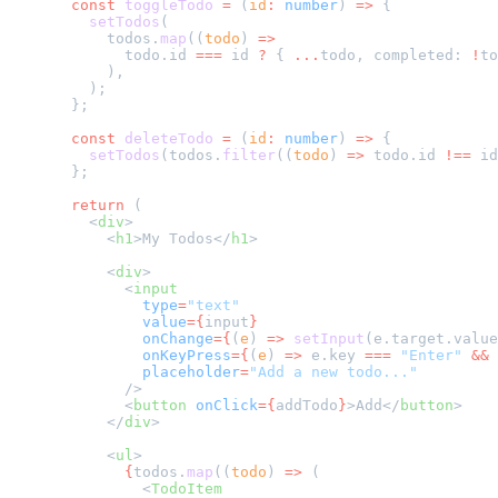
  const
 toggleTodo
 =
 (
id
:
 number
) 
=>
 {
    setTodos
(
      todos.
map
((
todo
) 
=>
        todo.id 
===
 id 
?
 { 
...
todo, completed: 
!
to
      ),
    );
  };
  const
 deleteTodo
 =
 (
id
:
 number
) 
=>
 {
    setTodos
(todos.
filter
((
todo
) 
=>
 todo.id 
!==
 id
  };
  return
 (
    <
div
>
      <
h1
>My Todos</
h1
>
      <
div
>
        <
input
          type
=
"text"
          value
={
input
}
          onChange
={
(
e
) 
=>
 setInput
(e.target.value
          onKeyPress
={
(
e
) 
=>
 e.key 
===
 "Enter"
 &&
 
          placeholder
=
"Add a new todo..."
        />
        <
button
 onClick
={
addTodo
}
>Add</
button
>
      </
div
>
      <
ul
>
        {
todos.
map
((
todo
) 
=>
 (
          <
TodoItem