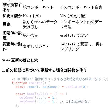
誰が所有す
親コンポーネント
そのコンポーネント自身
るか
変更可能か
No（不変）
Yes（変更可能）
親から子へのデータ
コンポーネント内のデー
用途
受け渡し
タ管理
初期値の設
親が設定
で設定
useState
定
変更時の動
で変更し、再レ
setState
変更しないこと
作
ンダリング
State 更新の落とし穴
1. 前の状態に基づいて更新する場合は関数を使う
// ❌ 間違い: 複数回クリックすると期待と異なる結果になること
function
 Counter
() {
  const
 [
count
, 
setCount
] 
=
 useState
(
0
);
  const
 handleClick
 =
 () 
=>
 {
    setCount
(count 
+
 1
);
    setCount
(count 
+
 1
); 
// これは効果がない
  };