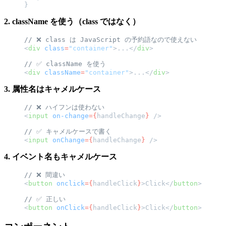
}
2. className を使う（class ではなく）
// ❌ class は JavaScript の予約語なので使えない
<
div
 class
=
"container"
>...</
div
>
// ✅ className を使う
<
div
 className
=
"container"
>...</
div
>
3. 属性名はキャメルケース
// ❌ ハイフンは使わない
<
input
 on-change
={
handleChange
}
 />
// ✅ キャメルケースで書く
<
input
 onChange
={
handleChange
}
 />
4. イベント名もキャメルケース
// ❌ 間違い
<
button
 onclick
={
handleClick
}
>Click</
button
>
// ✅ 正しい
<
button
 onClick
={
handleClick
}
>Click</
button
>