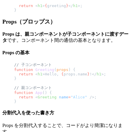
  return
 <
h1
>
{
greeting
}
</
h1
>;
}
Props（プロップス）
Props は、親コンポーネントが子コンポーネントに渡すデー
タ
です。コンポーネント間の通信の基本となります。
Props の基本
// 子コンポーネント
function
 Greeting
(
props
) {
  return
 <
h1
>Hello, 
{
props.name
}
!</
h1
>;
}
// 親コンポーネント
function
 App
() {
  return
 <
Greeting
 name
=
"Alice"
 />;
}
分割代入を使った書き方
Props を分割代入することで、コードがより簡潔になりま
す。