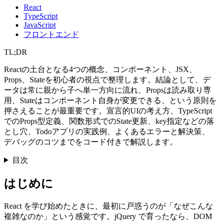
React
TypeScript
JavaScript
フロントエンド
TL;DR
Reactの土台となる4つの概念、コンポーネント、JSX、
Props、Stateを初心者の視点で整理します。結論として、デ
ータは常に親から子へ単一方向に流れ、Propsは読み取り専
用、Stateはコンポーネント自身が変更できる、という原則を
押さえることが最重要です。宣言的UIの考え方、TypeScript
でのProps型定義、関数形式でのState更新、key指定などの落
とし穴、Todoアプリの実践例、よくあるエラーと解決策、
デバッグのコツまでをコード付きで解説します。
目次
はじめに
React を学び始めたときに、最初に戸惑うのが「なぜこんな
複雑なのか」という感覚です。jQuery で育ったなら、DOM