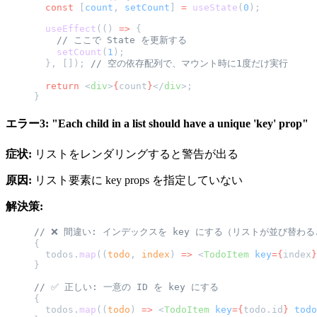
  const
 [
count
, 
setCount
] 
=
 useState
(
0
);
  useEffect
(() 
=>
 {
    // ここで State を更新する
    setCount
(
1
);
  }, []); 
// 空の依存配列で、マウント時に1度だけ実行
  return
 <
div
>
{
count
}
</
div
>;
}
エラー3: "Each child in a list should have a unique 'key' prop"
症状:
リストをレンダリングすると警告が出る
原因:
リスト要素に key props を指定していない
解決策:
// ❌ 間違い: インデックスを key にする（リストが並び替わ
{
  todos.
map
((
todo
, 
index
) 
=>
 <
TodoItem
 key
={
index
}
}
// ✅ 正しい: 一意の ID を key にする
{
  todos.
map
((
todo
) 
=>
 <
TodoItem
 key
={
todo.id
}
 todo