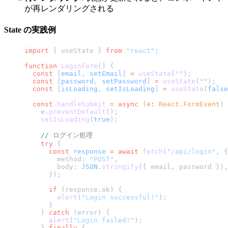
が再レンダリングされる
State の実践例
import
 { useState } 
from
 "react"
;
function
 LoginForm
() {
  const
 [
email
, 
setEmail
] 
=
 useState
(
""
);
  const
 [
password
, 
setPassword
] 
=
 useState
(
""
);
  const
 [
isLoading
, 
setIsLoading
] 
=
 useState
(
false
  const
 handleSubmit
 =
 async
 (
e
:
 React
.
FormEvent
) 
    e.
preventDefault
();
    setIsLoading
(
true
);
    // ログイン処理
    try
 {
      const
 response
 =
 await
 fetch
(
"/api/login"
, {
        method: 
"POST"
,
        body: 
JSON
.
stringify
({ email, password }),
      });
      if
 (response.ok) {
        alert
(
"Login successful!"
);
      }
    } 
catch
 (error) {
      alert
(
"Login failed!"
);
    } 
finally
 {