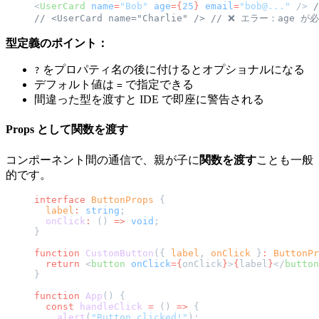
<
UserCard
 name
=
"Bob"
 age
={
25
}
 email
=
"bob@..."
 /> 
// <UserCard name="Charlie" /> // ❌ エラー：age が
型定義のポイント：
をプロパティ名の後に付けるとオプショナルになる
?
デフォルト値は
で指定できる
=
間違った型を渡すと IDE で即座に警告される
Props として関数を渡す
コンポーネント間の通信で、親が子に
関数を渡す
ことも一般
的です。
interface
 ButtonProps
 {
  label
:
 string
;
  onClick
:
 () 
=>
 void
;
}
function
 CustomButton
({ 
label
, 
onClick
 }
:
 ButtonPr
  return
 <
button
 onClick
={
onClick
}
>
{
label
}
</
button
}
function
 App
() {
  const
 handleClick
 =
 () 
=>
 {
    alert
(
"Button clicked!"
);