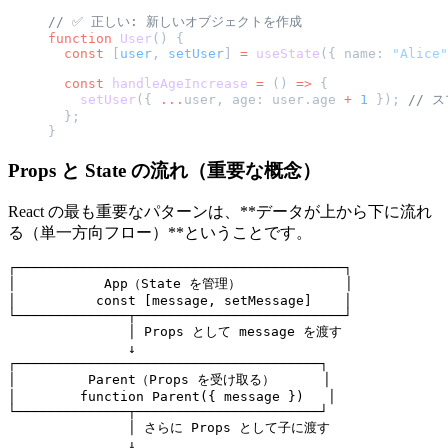
// ✅ 正しい: 新しいオブジェクトを作成
function
 User
() {
  const
 [
user
, 
setUser
] 
=
 useState
({ name: 
"Alice"
  const
 handleAgeIncrease
 =
 () 
=>
 {
    setUser
({ 
...
user, age: user.age 
+
 1
 }); 
// 
  };
}
Props と State の流れ（重要な概念）
React の最も重要なパターンは、**データが上から下に流れ
る（単一方向フロー）**ということです。
┌─────────────────────────────────────────┐

│           App（State を管理）             │

│          const [message, setMessage]    │

└──────────────┬──────────────────────────┘

               │ Props として message を渡す

               ↓

┌──────────────────────────────────────┐

│         Parent（Props を受け取る）      │

│        function Parent({ message })   │

└──────────────┬───────────────────────┘

               │ さらに Props として子に渡す

               ↓
