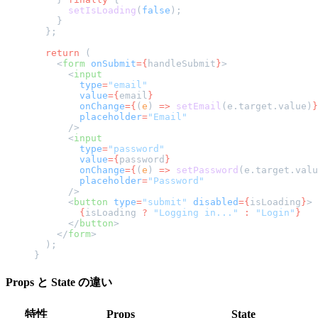
      setIsLoading
(
false
);
    }
  };
  return
 (
    <
form
 onSubmit
={
handleSubmit
}
>
      <
input
        type
=
"email"
        value
={
email
}
        onChange
={
(
e
) 
=>
 setEmail
(e.target.value)
}
        placeholder
=
"Email"
      />
      <
input
        type
=
"password"
        value
={
password
}
        onChange
={
(
e
) 
=>
 setPassword
(e.target.valu
        placeholder
=
"Password"
      />
      <
button
 type
=
"submit"
 disabled
={
isLoading
}
>
        {
isLoading 
?
 "Logging in..."
 :
 "Login"
}
      </
button
>
    </
form
>
  );
}
Props と State の違い
特性
Props
State