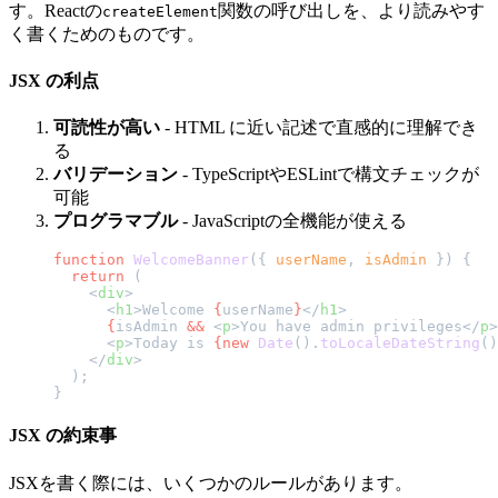
す。Reactの
関数の呼び出しを、より読みやす
createElement
く書くためのものです。
JSX の利点
可読性が高い
- HTML に近い記述で直感的に理解でき
る
バリデーション
- TypeScriptやESLintで構文チェックが
可能
プログラマブル
- JavaScriptの全機能が使える
function
 WelcomeBanner
({ 
userName
, 
isAdmin
 }) {
  return
 (
    <
div
>
      <
h1
>Welcome 
{
userName
}
</
h1
>
      {
isAdmin 
&&
 <
p
>You have admin privileges</
p
>
      <
p
>Today is 
{new
 Date
().
toLocaleDateString
()
    </
div
>
  );
}
JSX の約束事
JSXを書く際には、いくつかのルールがあります。