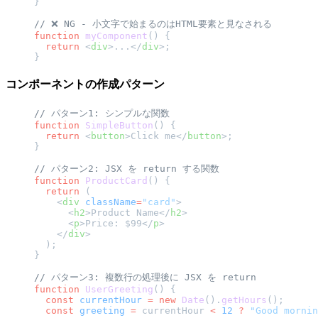
}
// ❌ NG - 小文字で始まるのはHTML要素と見なされる
function
 myComponent
() {
  return
 <
div
>...</
div
>;
}
コンポーネントの作成パターン
// パターン1: シンプルな関数
function
 SimpleButton
() {
  return
 <
button
>Click me</
button
>;
}
// パターン2: JSX を return する関数
function
 ProductCard
() {
  return
 (
    <
div
 className
=
"card"
>
      <
h2
>Product Name</
h2
>
      <
p
>Price: $99</
p
>
    </
div
>
  );
}
// パターン3: 複数行の処理後に JSX を return
function
 UserGreeting
() {
  const
 currentHour
 =
 new
 Date
().
getHours
();
  const
 greeting
 =
 currentHour 
<
 12
 ?
 "Good mornin