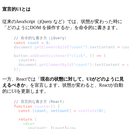
宣言的UIとは
従来のJavaScript（jQuery など）では、状態が変わった時に
「どのようにDOM を操作するか」を命令的に書きます。
// 命令的な書き方（jQuery）
const
 count
 =
 0
;
document.
getElementById
(
"count"
).textContent 
=
 cou
button.
addEventListener
(
"click"
, () 
=>
 {
  count
++
;
  document.
getElementById
(
"count"
).textContent 
=
 c
});
一方、Reactでは「
現在の状態に対して、UIがどのように見
えるべきか
」を宣言します。状態が変わると、Reactが自動
的にUIを更新します。
// 宣言的な書き方（React）
function
 Counter
() {
  const
 [
count
, 
setCount
] 
=
 useState
(
0
);
  return
 (
    <
div
>
      <
p
>Count: 
{
count
}
</
p
>