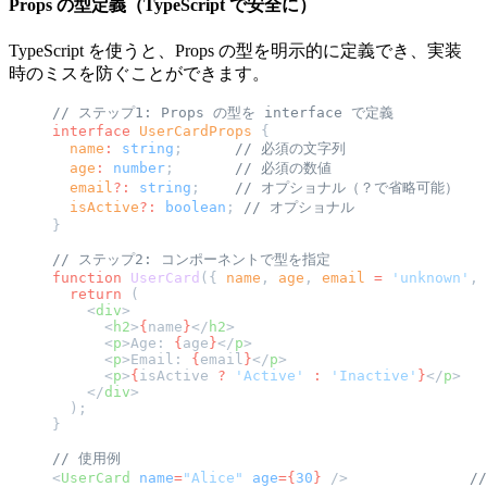
Props の型定義（TypeScript で安全に）
TypeScript を使うと、Props の型を明示的に定義でき、実装
時のミスを防ぐことができます。
// ステップ1: Props の型を interface で定義
interface
 UserCardProps
 {
  name
:
 string
;      
// 必須の文字列
  age
:
 number
;       
// 必須の数値
  email
?:
 string
;    
// オプショナル（？で省略可能）
  isActive
?:
 boolean
; 
// オプショナル
}
// ステップ2: コンポーネントで型を指定
function
 UserCard
({ 
name
, 
age
, 
email
 =
 'unknown'
, 
  return
 (
    <
div
>
      <
h2
>
{
name
}
</
h2
>
      <
p
>Age: 
{
age
}
</
p
>
      <
p
>Email: 
{
email
}
</
p
>
      <
p
>
{
isActive 
?
 'Active'
 :
 'Inactive'
}
</
p
>
    </
div
>
  );
}
// 使用例
<
UserCard
 name
=
"Alice"
 age
={
30
}
 />              
/