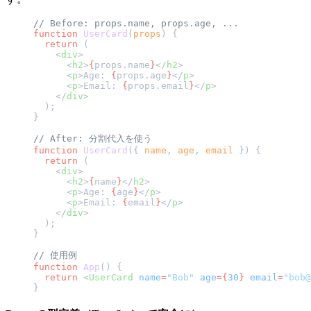
// Before: props.name, props.age, ...
function
 UserCard
(
props
) {
  return
 (
    <
div
>
      <
h2
>
{
props.name
}
</
h2
>
      <
p
>Age: 
{
props.age
}
</
p
>
      <
p
>Email: 
{
props.email
}
</
p
>
    </
div
>
  );
}
// After: 分割代入を使う
function
 UserCard
({ 
name
, 
age
, 
email
 }) {
  return
 (
    <
div
>
      <
h2
>
{
name
}
</
h2
>
      <
p
>Age: 
{
age
}
</
p
>
      <
p
>Email: 
{
email
}
</
p
>
    </
div
>
  );
}
// 使用例
function
 App
() {
  return
 <
UserCard
 name
=
"Bob"
 age
={
30
}
 email
=
"bob@
}