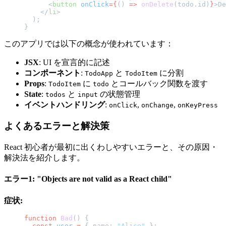
      <
button
 onClick
={
() 
=>
 onDelete
(todo.id)
}
>De
    </
li
>
  );
}
このアプリでは以下の概念が使われています：
JSX
: UI を宣言的に記述
コンポーネント
:
と
に分割
TodoApp
TodoItem
Props
:
に
とコールバック関数を渡す
TodoItem
todo
State
:
と
の状態管理
todos
input
イベントハンドリング
:
,
,
onClick
onChange
onKeyPress
よくあるエラーと解決策
React 初心者が最初に出くわしやすいエラーと、その原因・
解決法を紹介します。
エラー1: "Objects are not valid as a React child"
症状:
function
 Bad
() {
  const
 user
 =
 { name: 
"Alice"
 };