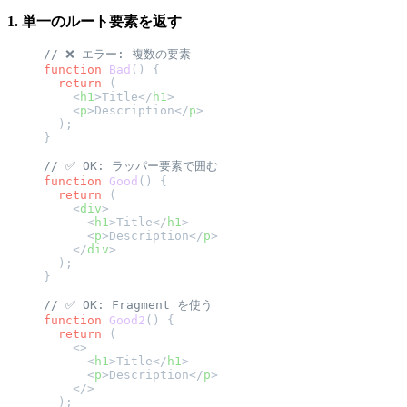
1. 単一のルート要素を返す
// ❌ エラー: 複数の要素
function
 Bad
() {
  return
 (
    <
h1
>Title</
h1
>
    <
p
>Description</
p
>
  );
}
// ✅ OK: ラッパー要素で囲む
function
 Good
() {
  return
 (
    <
div
>
      <
h1
>Title</
h1
>
      <
p
>Description</
p
>
    </
div
>
  );
}
// ✅ OK: Fragment を使う
function
 Good2
() {
  return
 (
    <>
      <
h1
>Title</
h1
>
      <
p
>Description</
p
>
    </>
  );