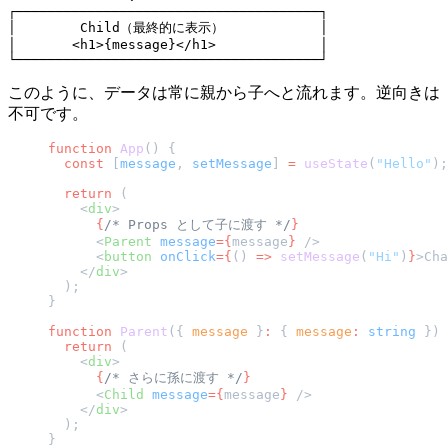
┌──────────────────────────────────────┐

│        Child（最終的に表示）            │

│       <h1>{message}</h1>             │

このように、データは常に親から子へと流れます。逆向きは
不可です。
function
 App
() {
  const
 [
message
, 
setMessage
] 
=
 useState
(
"Hello"
);
  return
 (
    <
div
>
      {
/* Props として子に渡す */
}
      <
Parent
 message
={
message
}
 />
      <
button
 onClick
={
() 
=>
 setMessage
(
"Hi"
)
}
>Cha
    </
div
>
  );
}
function
 Parent
({ 
message
 }
:
 { 
message
:
 string
 }) 
  return
 (
    <
div
>
      {
/* さらに孫に渡す */
}
      <
Child
 message
={
message
}
 />
    </
div
>
  );
}