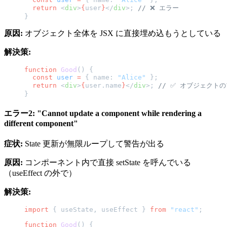
  return
 <
div
>
{
user
}
</
div
>; 
// ❌ エラー
}
原因:
オブジェクト全体を JSX に直接埋め込もうとしている
解決策:
function
 Good
() {
  const
 user
 =
 { name: 
"Alice"
 };
  return
 <
div
>
{
user.name
}
</
div
>; 
// ✅ オブジェクト
}
エラー2: "Cannot update a component while rendering a
different component"
症状:
State 更新が無限ループして警告が出る
原因:
コンポーネント内で直接 setState を呼んでいる
（useEffect の外で）
解決策:
import
 { useState, useEffect } 
from
 "react"
;
function
 Good
() {