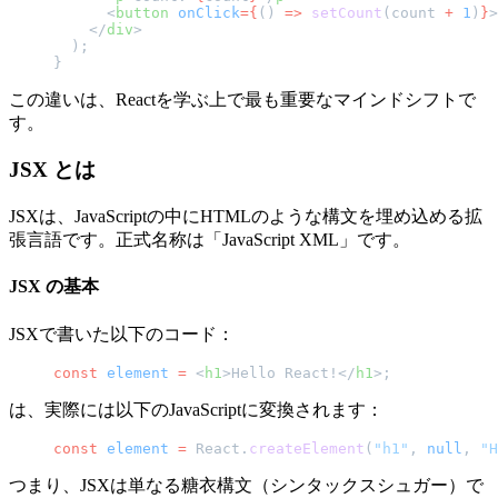
      <
button
 onClick
={
() 
=>
 setCount
(count 
+
 1
)
}
>
    </
div
>
  );
}
この違いは、Reactを学ぶ上で最も重要なマインドシフトで
す。
JSX とは
JSXは、JavaScriptの中にHTMLのような構文を埋め込める拡
張言語です。正式名称は「JavaScript XML」です。
JSX の基本
JSXで書いた以下のコード：
const
 element
 =
 <
h1
>Hello React!</
h1
>;
は、実際には以下のJavaScriptに変換されます：
const
 element
 =
 React.
createElement
(
"h1"
, 
null
, 
"H
つまり、JSXは単なる糖衣構文（シンタックスシュガー）で