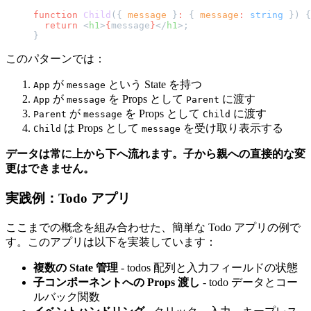
function
 Child
({ 
message
 }
:
 { 
message
:
 string
 }) {
  return
 <
h1
>
{
message
}
</
h1
>;
}
このパターンでは：
が
という State を持つ
App
message
が
を Props として
に渡す
App
message
Parent
が
を Props として
に渡す
Parent
message
Child
は Props として
を受け取り表示する
Child
message
データは常に上から下へ流れます。子から親への直接的な変
更はできません。
実践例：Todo アプリ
ここまでの概念を組み合わせた、簡単な Todo アプリの例で
す。このアプリは以下を実装しています：
複数の State 管理
- todos 配列と入力フィールドの状態
子コンポーネントへの Props 渡し
- todo データとコー
ルバック関数