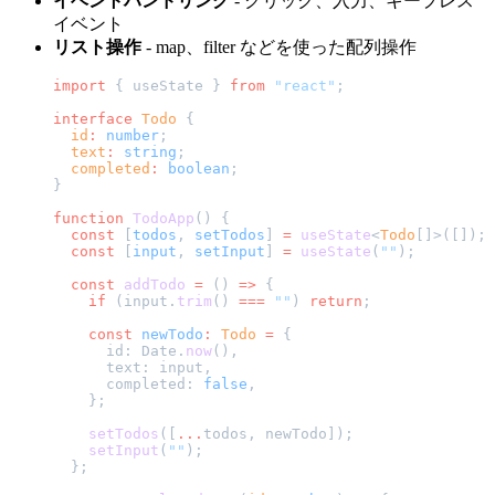
イベントハンドリング
- クリック、入力、キープレス
イベント
リスト操作
- map、filter などを使った配列操作
import
 { useState } 
from
 "react"
;
interface
 Todo
 {
  id
:
 number
;
  text
:
 string
;
  completed
:
 boolean
;
}
function
 TodoApp
() {
  const
 [
todos
, 
setTodos
] 
=
 useState
<
Todo
[]>([]);
  const
 [
input
, 
setInput
] 
=
 useState
(
""
);
  const
 addTodo
 =
 () 
=>
 {
    if
 (input.
trim
() 
===
 ""
) 
return
;
    const
 newTodo
:
 Todo
 =
 {
      id: Date.
now
(),
      text: input,
      completed: 
false
,
    };
    setTodos
([
...
todos, newTodo]);
    setInput
(
""
);
  };