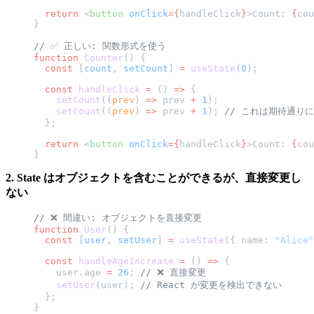
  return
 <
button
 onClick
={
handleClick
}
>Count: 
{
cou
}
// ✅ 正しい: 関数形式を使う
function
 Counter
() {
  const
 [
count
, 
setCount
] 
=
 useState
(
0
);
  const
 handleClick
 =
 () 
=>
 {
    setCount
((
prev
) 
=>
 prev 
+
 1
);
    setCount
((
prev
) 
=>
 prev 
+
 1
); 
// これは期待通り
  };
  return
 <
button
 onClick
={
handleClick
}
>Count: 
{
cou
}
2. State はオブジェクトを含むことができるが、直接変更し
ない
// ❌ 間違い: オブジェクトを直接変更
function
 User
() {
  const
 [
user
, 
setUser
] 
=
 useState
({ name: 
"Alice"
  const
 handleAgeIncrease
 =
 () 
=>
 {
    user.age 
=
 26
; 
// ❌ 直接変更
    setUser
(user); 
// React が変更を検出できない
  };
}