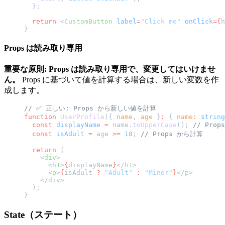
  };
  return
 <
CustomButton
 label
=
"Click me"
 onClick
={
h
}
Props は読み取り専用
重要な原則: Props は読み取り専用で、変更してはいけませ
ん。
Props に基づいて値を計算する場合は、新しい変数を作
成します。
// ✅ 正しい: Props から新しい値を計算
function
 UserProfile
({ 
name
, 
age
 }
:
 { 
name
:
 string
  const
 displayName
 =
 name.
toUpperCase
(); 
// Pro
  const
 isAdult
 =
 age 
>=
 18
; 
// Props から計算
  return
 (
    <
div
>
      <
h1
>
{
displayName
}
</
h1
>
      <
p
>
{
isAdult 
?
 "Adult"
 :
 "Minor"
}
</
p
>
    </
div
>
  );
}
State（ステート）