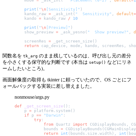
    mode 
=
 _ask_int(
"  Placement (0-2)"
, 
default
=
1
    print
(
"
\n
[Sensitivity]"
)
    kando_raw 
=
 _ask_int(
"  Sensitivity"
, 
default
=
    kando 
=
 kando_raw 
/
 10
    print
(
"
\n
[Preview]"
)
    show_preview 
=
 _ask_yesno(
"  Show preview?"
, 
d
    screenRes 
=
 _get_screen_size()
    return
 cap_device, mode, kando, screenRes, sho
関数名を
のまま残しているのは、呼び出し元の差分
tk_arg
を小さくする保守的な判断です (本当は
などにリネ
setup()
ームしたいところ)。
画面解像度の取得も tkinter に頼っていたので、OS ごとにフ
ォールバックする実装に差し替えました。
nonmouse/args.py
def
 _get_screen_size
():
    p 
=
 platform.system()
    if
 p 
==
 "Darwin"
:
        try
:
            from
 Quartz 
import
 CGDisplayBounds, CG
            bounds 
=
 CGDisplayBounds(CGMainDisplay
            return
 int
(bounds.size.width), 
int
(bou