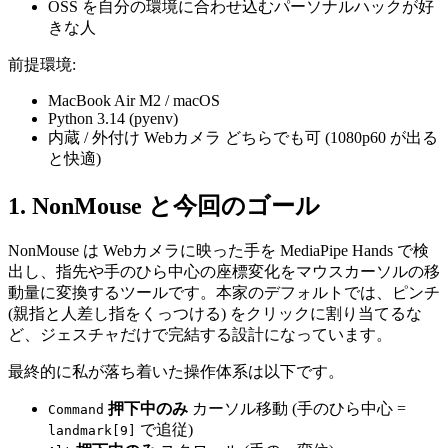
OSS を自分の環境に合わせ込むパーソナルハックが好
きな人
前提環境:
MacBook Air M2 / macOS
Python 3.14 (pyenv)
内蔵 / 外付け Webカメラ どちらでも可 (1080p60 が出る
と快適)
1. NonMouse と今回のゴール
NonMouse は Webカメラに映った手を MediaPipe Hands で検
出し、指先や手のひら中心の座標変化をマウスカーソルの移
動量に変換するツールです。本家のデフォルトでは、ピンチ
(親指と人差し指をくっつける) をクリックに割り当てるな
ど、ジェスチャだけで完結する設計になっています。
最終的に私が落ち着いた操作体系は以下です。
押下中のみ
カーソル移動 (手のひら中心 =
Command
で追従)
landmark[9]