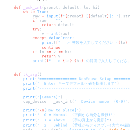
def
 _ask_int
(prompt, default, lo, hi):
    while
 True
:
        raw 
=
 input
(
f
"
{
prompt
}
 [
{
default
}
]: "
).str
        if
 raw 
==
 ""
:
            return
 default
        try
:
            v 
=
 int
(raw)
        except
 ValueError
:
            print
(
f
"  -> 整数を入力してください (
{
lo
}
-
            continue
        if
 lo 
<=
 v 
<=
 hi:
            return
 v
        print
(
f
"  -> 
{
lo
}
-
{
hi
}
 の範囲で入力してください
def
 tk_arg
():
    print
(
"================ NonMouse Setup =======
    print
(
"  Enter キーでデフォルト値を採用します"
)
    print
(
"---------------------------------------
    print
(
"[Camera]"
)
    cap_device 
=
 _ask_int(
"  Device number (0-9)"
,
    print
(
"
\n
[How to place]"
)
    print
(
"  0 = Normal  (正面から自分を撮影)"
)
    print
(
"  1 = Above   (手の真上から撮影)"
)
    print
(
"  2 = Behind  (背後からディスプレイ方向を撮影