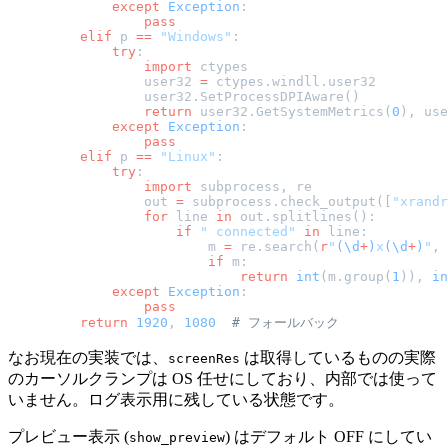
        except
 Exception
:
            pass
    elif
 p 
==
 "Windows"
:
        try
:
            import
 ctypes
            user32 
=
 ctypes.windll.user32
            user32.SetProcessDPIAware()
            return
 user32.GetSystemMetrics(
0
), use
        except
 Exception
:
            pass
    elif
 p 
==
 "Linux"
:
        try
:
            import
 subprocess, re
            out 
=
 subprocess.check_output([
"xrandr
            for
 line 
in
 out.splitlines():
                if
 " connected"
 in
 line:
                    m 
=
 re.search(
r
"
(\d
+
)
x
(\d
+
)
"
, 
                    if
 m:
                        return
 int
(m.group(
1
)), 
in
        except
 Exception
:
            pass
    return
 1920
, 
1080
  # フォールバック
なお現在の実装では、
は取得しているものの実際
screenRes
のカーソルクランプは OS 任せにしており、内部では使って
いません。ログ表示用に残している状態です。
プレビュー表示 (
) はデフォルト OFF にしてい
show_preview