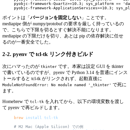
pyobjc-framework-Quartz>=10.3; sys_platform == 'da
pyobjc-framework-ApplicationServices>=10.3; sys_pl
ポイントは「
バージョンを固定しない
」ことです。
mediapipe 側が numpy/protobuf の要求を厳しく持っているの
で、こちらで下限を切るとすぐ解決不能になります。
mediapipe の下限だけを切り、あとは pip の依存解決に任せ
るのが一番安全でした。
2-2. pyenv で tcl-tk リンク付きビルド
次にハマったのが
です。本家は設定 GUI を tkinter
tkinter
で書いているのですが、pyenv で Python 3.14 を普通にインス
トールすると tcl-tk がリンクされず、起動直後に
で死に
ModuleNotFoundError: No module named '_tkinter'
ます。
Homebrew で
を入れてから、以下の環境変数を渡し
tcl-tk
て pyenv で再ビルドします。
brew
 install
 tcl-tk
# M2 Mac (Apple Silicon) での例