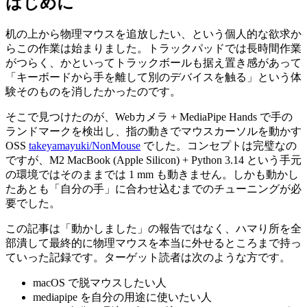
はじめに
机の上から物理マウスを追放したい、という個人的な欲求か
らこの作業は始まりました。トラックパッドでは長時間作業
がつらく、かといってトラックボールも据え置き感があって
「キーボードから手を離して別のデバイスを触る」という体
験そのものを消したかったのです。
そこで見つけたのが、Webカメラ + MediaPipe Hands で手の
ランドマークを検出し、指の動きでマウスカーソルを動かす
OSS
takeyamayuki/NonMouse
でした。コンセプトは完璧なの
ですが、M2 MacBook (Apple Silicon) + Python 3.14 という手元
の環境ではそのままでは 1 mm も動きません。しかも動かし
たあとも「自分の手」に合わせ込むまでのチューニングが必
要でした。
この記事は「動かしました」の報告ではなく、ハマり所を全
部潰して最終的に物理マウスを本当に外せるところまで持っ
ていった記録です。ターゲット読者は次のような方です。
macOS で脱マウスしたい人
mediapipe を自分の用途に使いたい人