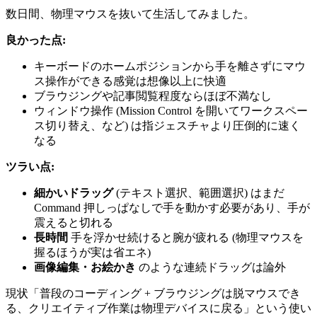
数日間、物理マウスを抜いて生活してみました。
良かった点:
キーボードのホームポジションから手を離さずにマウ
ス操作ができる感覚は想像以上に快適
ブラウジングや記事閲覧程度ならほぼ不満なし
ウィンドウ操作 (Mission Control を開いてワークスペー
ス切り替え、など) は指ジェスチャより圧倒的に速く
なる
ツラい点:
細かいドラッグ
(テキスト選択、範囲選択) はまだ
Command 押しっぱなしで手を動かす必要があり、手が
震えると切れる
長時間
手を浮かせ続けると腕が疲れる (物理マウスを
握るほうが実は省エネ)
画像編集・お絵かき
のような連続ドラッグは論外
現状「普段のコーディング + ブラウジングは脱マウスでき
る、クリエイティブ作業は物理デバイスに戻る」という使い