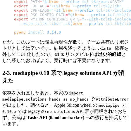
export
 PATH
=
"$(
brew
 --prefix
 tcl-tk)/bin:
$PATH
"
export
 LDFLAGS
=
"-L$(
brew
 --prefix
 tcl-tk)/lib"
export
 CPPFLAGS
=
"-I$(
brew
 --prefix
 tcl-tk)/include
export
 PKG_CONFIG_PATH
=
"$(
brew
 --prefix
 tcl-tk)/li
export
 PYTHON_CONFIGURE_OPTS
=
"--with-tcltk-include
  --with-tcltk-libs='-L$(
brew
 --prefix
 tcl-tk)/lib
pyenv
 install
 3.14.0
ただ、このルートは環境再現性が低く、チーム共有のリポジ
トリとしては辛いです。結局後述するように
依存を
tkinter
外して TUI 化したので、tcl-tk リンクビルドは
歴史的経緯
と
して残しておけばよく、実行時には不要になります。
2-3. mediapipe 0.10 系で legacy solutions API が消
えた
依存を入れ直したあと、本家の
import
で
mediapipe.solutions.hands as mp_hands
AttributeError
が出ました。調べると、Apple Silicon wheel の
mediapipe >=
では legacy の
API 群が同梱されておら
0.10.x
mp.solutions
ず、公式は
Tasks API (
)
への移行を推奨して
HandLandmarker
います。