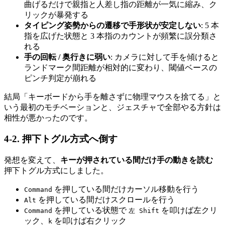
曲げるだけで親指と人差し指の距離が一気に縮み、ク
リックが暴発する
タイピング姿勢からの遷移で手形状が安定しない
: 5 本
指を広げた状態と 3 本指のカウントが頻繁に誤分類さ
れる
手の回転 / 奥行きに弱い
: カメラに対して手を傾けると
ランドマーク間距離が相対的に変わり、閾値ベースの
ピンチ判定が崩れる
結局「キーボードから手を離さずに物理マウスを捨てる」と
いう最初のモチベーションと、ジェスチャで全部やる方針は
相性が悪かったのです。
4-2. 押下トグル方式へ倒す
発想を変えて、
キーが押されている間だけ手の動きを読む
押下トグル方式にしました。
を押している間だけカーソル移動を行う
Command
を押している間だけスクロールを行う
Alt
を押している状態で
を叩けば左クリ
Command
左 Shift
ック、
を叩けば右クリック
k