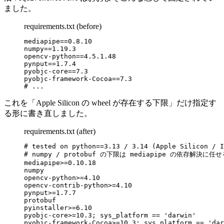
ました。
requirements.txt (before)
mediapipe==0.8.10
numpy==1.19.3
opencv-python==4.5.1.48
pynput==1.7.4
pyobjc-core==7.3
pyobjc-framework-Cocoa==7.3
# ...
これを「Apple Silicon の wheel が存在する下限」だけ指定す
る形に書き直しました。
requirements.txt (after)
# tested on python==3.13 / 3.14 (Apple Silicon / I
# numpy / protobuf の下限は mediapipe の依存解決に任せ
mediapipe>=0.10.18
numpy
opencv-python>=4.10
opencv-contrib-python>=4.10
pynput>=1.7.7
protobuf
pyinstaller>=6.10
pyobjc-core>=10.3; sys_platform == 'darwin'
pyobjc-framework-Cocoa>=10.3; sys_platform == 'dar