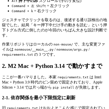
押下中のみ
スクロール (手の y 変位)
Alt
= 左クリック
Command + 左 Shift
= 右クリック
Command + k
ジェスチャでクリックを取るのは、後述する通り誤検出の地
獄でした。結局「キー押下中だけ手の動きを読む」という押
下トグル方式に倒したのが今回のいちばん大きな設計判断で
す。
作業リポジトリはローカルの
で、主な変更ファ
non-mouse/
イルは
/
/
nonmouse/__main__.py
nonmouse/args.py
の 3 つです。
requirements.txt
2. M2 Mac + Python 3.14 で動かすまで
ここが一番ハマりました。本家
は Intel
requirements.txt
Mac + Python 3.9 時代のピン留めで固定されており、Apple
Silicon + 3.14 では片っ端から
が失敗します。
pip install
2-1. 依存関係を最小下限指定に刷新
旧
はおおよそこんな感じで固定されてい
requirements.txt