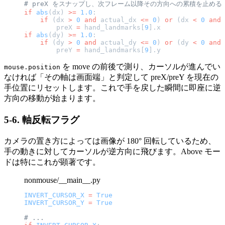
# preX をスナップし、次フレーム以降その方向への累積を止める
if
 abs
(dx) 
>=
 1.0
:
    if
 (dx 
>
 0
 and
 actual_dx 
<=
 0
) 
or
 (dx 
<
 0
 and
 
        preX 
=
 hand_landmarks[
9
].x
if
 abs
(dy) 
>=
 1.0
:
    if
 (dy 
>
 0
 and
 actual_dy 
<=
 0
) 
or
 (dy 
<
 0
 and
 
        preY 
=
 hand_landmarks[
9
].y
を move の前後で測り、カーソルが進んでい
mouse.position
なければ「その軸は画面端」と判定して preX/preY を現在の
手位置にリセットします。これで手を戻した瞬間に即座に逆
方向の移動が始まります。
5-6. 軸反転フラグ
カメラの置き方によっては画像が 180° 回転しているため、
手の動きに対してカーソルが逆方向に飛びます。Above モー
ドは特にこれが顕著です。
nonmouse/__main__.py
INVERT_CURSOR_X
 =
 True
INVERT_CURSOR_Y
 =
 True
# ...