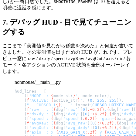
し) が一番自然でした。
は 10 を超えると
SMOOTHING_FRAMES
明確に遅延を感じます。
7. デバッグ HUD - 目で見てチューニン
グする
ここまで「実測値を見ながら係数を決めた」と何度か書いて
きました。その実測値を出すための HUD がこれです。プレ
ビュー窓に raw / dx-dy / speed / avgRaw / avgOut / axis / dir / 各
モード・各アクションの ACTIVE 状態を全部オーバーレイ
します。
nonmouse/__main__.py
hud_lines 
=
 [
    (
f
"MODE  : 
{
mode_str
}
"
, mode_color),
    (
f
"ACTIVE: 
{
active_str
}
"
, (
0
, 
255
, 
255
)),
    (
"-- CURSOR (
{}
) --"
.format(
CURSOR_HOTKEY_NAME
    (
f
"raw   : (
{
dbg[
'raw'
][
0
]
:+6.2f}
,
{
dbg[
'raw'
][
    (
f
"dx/dy : (
{
dbg[
'dxdy'
][
0
]
:+6.2f}
,
{
dbg[
'dxdy'
    (
f
"speed : 
{
dbg[
'speed'
]
:6.2f}
  gain=
{
base_gai
    (
f
"avgRaw: (
{
dbg[
'avg_raw'
][
0
]
:+6.2f}
,
{
dbg[
'av
    (
f
"avgOut: (
{
dbg[
'avg_dxdy'
][
0
]
:+6.2f}
,
{
dbg[
'a
    (
f
"axis  : x=
{
AXIS_GAIN_X
:.2f}
 y=
{
AXIS_GAIN_Y
: