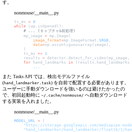
す。
nonmouse/__main__.py
ts_ms 
=
 0
while
 cap.isOpened():
    # ... (キャプチャ&前処理)
    mp_image 
=
 mp.Image(
        image_format
=
mp.ImageFormat.
SRGB
,
        data
=
np.ascontiguousarray(image),
    )
    ts_ms 
+=
 1
    results 
=
 detector.detect_for_video(mp_image, 
    for
 hand_landmarks 
in
 (results.hand_landmarks 
        ...
また Tasks API では、検出モデルファイル
(
) を自前で配置する必要があります。
hand_landmarker.task
ユーザーに手動ダウンロードを強いるのは避けたかったの
で、初回起動時に
へ自動ダウンロード
~/.cache/nonmouse/
する実装を入れました。
nonmouse/__main__.py
MODEL_URL
 =
 (
    "https://storage.googleapis.com/mediapipe-mode
    "hand_landmarker/hand_landmarker/float16/1/han