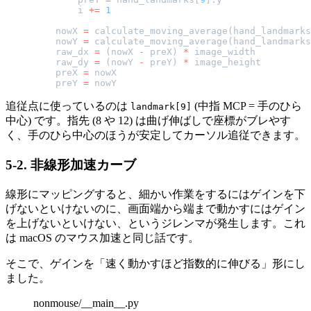
        i 
+=
 1
    nowX 
=
 calculate_moving_average(hand_landmarks
    nowY 
=
 calculate_moving_average(hand_landmarks
    raw_dx 
=
 (nowX 
-
 preX) 
*
 image_width
    raw_dy 
=
 (nowY 
-
 preY) 
*
 image_height
    preX 
=
 nowX
    preY 
=
 nowY
追従点に使っているのは
(中指 MCP = 手のひら
landmark[9]
中心) です。指先 (8 や 12) は曲げ伸ばしで座標がブレやす
く、手のひら中心のほうが安定してカーソル追従できます。
5-2. 非線形加速カーブ
線形にマッピングすると、細かい作業をするにはゲインを下
げないといけないのに、画面端から端まで動かすにはゲイン
を上げないといけない、というジレンマが発生します。これ
は macOS のマウス加速と同じ話です。
そこで、ゲインを「速く動かすほど指数的に伸びる」形にし
ました。
nonmouse/__main__.py