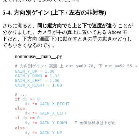
5-4. 方向別ゲイン (上下 / 左右の非対称)
さらに測ると、
同じ縦方向でも上と下で速度が違う
ことが
分かりました。カメラが手の真上に置いてある Above モー
ドだと、下方向 (画面下) に動かすときの手の動きがどうし
ても小さくなるのです。
nonmouse/__main__.py
# 方向別ゲイン: 実測 上 out_y=69.78, 下 out_y=52.55 
GAIN_Y_UP
 =
 1.00
GAIN_Y_DOWN
 =
 1.33
GAIN_X_LEFT
 =
 1.00
GAIN_X_RIGHT
 =
 1.00
# ...
if
 dx 
>=
 0
:
    dx 
*=
 GAIN_X_RIGHT
else
:
    dx 
*=
 GAIN_X_LEFT
if
 dy 
>=
 0
:
    dy 
*=
 GAIN_Y_DOWN
   # 画像座標系は下が正
else
:
    dy 
*=
 GAIN_Y_UP