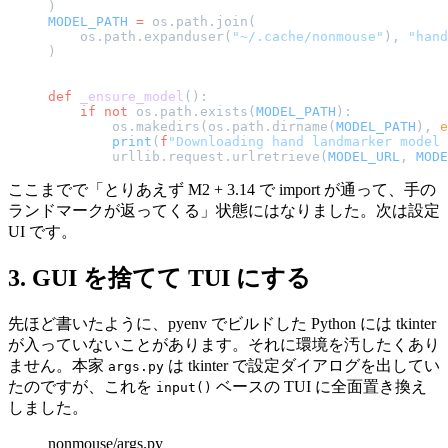
)
MODEL_PATH
 =
 os.path.join(
    os.path.expanduser(
"~/.cache/nonmouse"
), 
"hand
)
def
 _ensure_model
():
    if
 not
 os.path.exists(
MODEL_PATH
):
        os.makedirs(os.path.dirname(
MODEL_PATH
), 
e
        print
(
f
"Downloading hand landmarker model 
        urllib.request.urlretrieve(
MODEL_URL
, 
MODE
ここまでで「とりあえず M2 + 3.14 で import が通って、手の
ランドマークが返ってくる」状態にはなりました。次は設定
UI です。
3. GUI を捨てて TUI にする
先ほど書いたように、pyenv でビルドした Python には tkinter
が入っていないことがあります。それに環境を汚したくあり
ません。本家
は tkinter で設定ダイアログを出してい
args.py
たのですが、これを
ベースの TUI に全面置き換え
input()
しました。
nonmouse/args.py