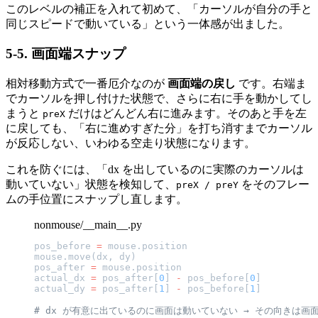
このレベルの補正を入れて初めて、「カーソルが自分の手と
同じスピードで動いている」という一体感が出ました。
5-5. 画面端スナップ
相対移動方式で一番厄介なのが
画面端の戻し
です。右端ま
でカーソルを押し付けた状態で、さらに右に手を動かしてし
まうと
だけはどんどん右に進みます。そのあと手を左
preX
に戻しても、「右に進めすぎた分」を打ち消すまでカーソル
が反応しない、いわゆる空走り状態になります。
これを防ぐには、「dx を出しているのに実際のカーソルは
動いていない」状態を検知して、
をそのフレー
preX / preY
ムの手位置にスナップし直します。
nonmouse/__main__.py
pos_before 
=
 mouse.position
mouse.move(dx, dy)
pos_after 
=
 mouse.position
actual_dx 
=
 pos_after[
0
] 
-
 pos_before[
0
]
actual_dy 
=
 pos_after[
1
] 
-
 pos_before[
1
]
# dx が有意に出ているのに画面は動いていない → その向きは画