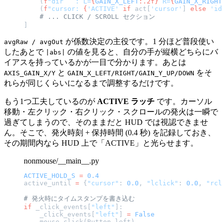
    (
f
"dir   : L=
{
GAIN_X_LEFT
:.2f}
 R=
{
GAIN_X_RIGHT
    (
f
"cursor: 
{
'ACTIVE'
 if
 act[
'cursor'
] 
else
 'id
    # ... CLICK / SCROLL セクション
]
が係数決定の主役です。1 分ほど普段使い
avgRaw / avgOut
したあとで
の値を見ると、自分の手が縦横どちらにバ
|abs|
イアスを持っているかが一目で分かります。あとは
と
をそ
AXIS_GAIN_X/Y
GAIN_X_LEFT/RIGHT/GAIN_Y_UP/DOWN
れらが同じくらいになるまで調整するだけです。
もう1つ工夫しているのが
ACTIVE ラッチ
です。カーソル
移動・左クリック・右クリック・スクロールの発火は一瞬で
過ぎてしまうので、そのままだと HUD では視認できませ
ん。そこで、発火時刻 + 保持時間 (0.4 秒) を記録しておき、
その期間内なら HUD 上で「ACTIVE」と光らせます。
nonmouse/__main__.py
ACTIVE_HOLD_S
 =
 0.4
active_until 
=
 {
"cursor"
: 
0.0
, 
"lclick"
: 
0.0
, 
"rcl
# 発火時にタイムスタンプを書き込む
if
 _click_events[
"left"
]:
    _click_events[
"left"
] 
=
 False
    mouse.click(Button.left)