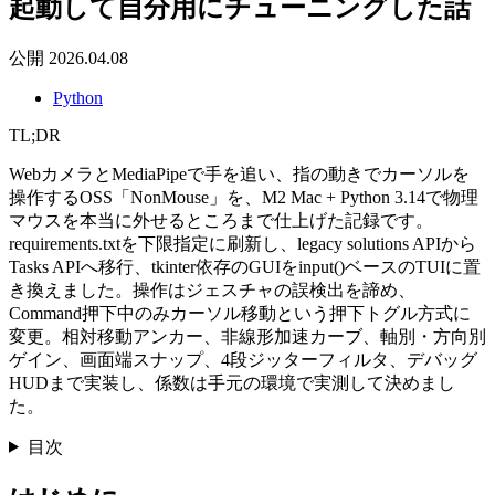
起動して自分用にチューニングした話
公開
2026.04.08
Python
TL;DR
WebカメラとMediaPipeで手を追い、指の動きでカーソルを
操作するOSS「NonMouse」を、M2 Mac + Python 3.14で物理
マウスを本当に外せるところまで仕上げた記録です。
requirements.txtを下限指定に刷新し、legacy solutions APIから
Tasks APIへ移行、tkinter依存のGUIをinput()ベースのTUIに置
き換えました。操作はジェスチャの誤検出を諦め、
Command押下中のみカーソル移動という押下トグル方式に
変更。相対移動アンカー、非線形加速カーブ、軸別・方向別
ゲイン、画面端スナップ、4段ジッターフィルタ、デバッグ
HUDまで実装し、係数は手元の環境で実測して決めまし
た。
目次