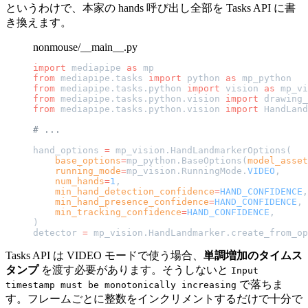
というわけで、本家の hands 呼び出し全部を Tasks API に書
き換えます。
nonmouse/__main__.py
import
 mediapipe 
as
 mp
from
 mediapipe.tasks 
import
 python 
as
 mp_python
from
 mediapipe.tasks.python 
import
 vision 
as
 mp_vi
from
 mediapipe.tasks.python.vision 
import
 drawing_
from
 mediapipe.tasks.python.vision 
import
 HandLand
# ...
hand_options 
=
 mp_vision.HandLandmarkerOptions(
    base_options
=
mp_python.BaseOptions(
model_asset
    running_mode
=
mp_vision.RunningMode.
VIDEO
,
    num_hands
=
1
,
    min_hand_detection_confidence
=
HAND_CONFIDENCE
,
    min_hand_presence_confidence
=
HAND_CONFIDENCE
,
    min_tracking_confidence
=
HAND_CONFIDENCE
,
)
detector 
=
 mp_vision.HandLandmarker.create_from_op
Tasks API は VIDEO モードで使う場合、
単調増加のタイムス
タンプ
を渡す必要があります。そうしないと
Input
で落ちま
timestamp must be monotonically increasing
す。フレームごとに整数をインクリメントするだけで十分で