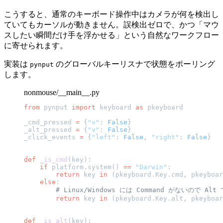
こうすると、通常のキーボード操作中はカメラが何を検出し
ていてもカーソルが動きません。誤検出ゼロで、かつ「マウ
スしたい瞬間だけ手を浮かせる」という自然なワークフロー
に寄せられます。
実装は
のグローバルキーリスナで状態をポーリング
pynput
します。
nonmouse/__main__.py
from
 pynput 
import
 keyboard 
as
 pkeyboard
_cmd_pressed 
=
 {
"v"
: 
False
}
_alt_pressed 
=
 {
"v"
: 
False
}
_click_events 
=
 {
"left"
: 
False
, 
"right"
: 
False
}
def
 _is_cmd
(key):
    if
 platform.system() 
==
 "Darwin"
:
        return
 key 
in
 (pkeyboard.Key.cmd, pkeyboar
    else
:
        # Linux/Windows には Command がないので Alt
        return
 key 
in
 (pkeyboard.Key.alt, pkeyboar
def
 _is_alt
(key):