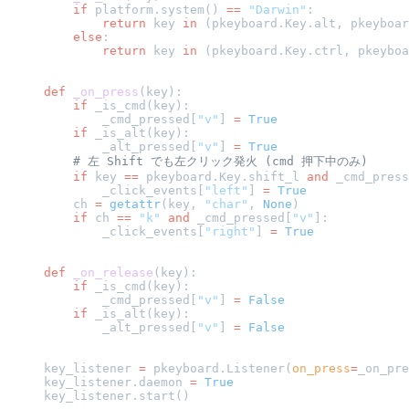
    if
 platform.system() 
==
 "Darwin"
:
        return
 key 
in
 (pkeyboard.Key.alt, pkeyboar
    else
:
        return
 key 
in
 (pkeyboard.Key.ctrl, pkeyboa
def
 _on_press
(key):
    if
 _is_cmd(key):
        _cmd_pressed[
"v"
] 
=
 True
    if
 _is_alt(key):
        _alt_pressed[
"v"
] 
=
 True
    # 左 Shift でも左クリック発火 (cmd 押下中のみ)
    if
 key 
==
 pkeyboard.Key.shift_l 
and
 _cmd_press
        _click_events[
"left"
] 
=
 True
    ch 
=
 getattr
(key, 
"char"
, 
None
)
    if
 ch 
==
 "k"
 and
 _cmd_pressed[
"v"
]:
        _click_events[
"right"
] 
=
 True
def
 _on_release
(key):
    if
 _is_cmd(key):
        _cmd_pressed[
"v"
] 
=
 False
    if
 _is_alt(key):
        _alt_pressed[
"v"
] 
=
 False
key_listener 
=
 pkeyboard.Listener(
on_press
=
_on_pre
key_listener.daemon 
=
 True
key_listener.start()