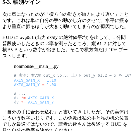
5-3. 軸別ゲイン
次に気になったのが「横方向の動きが縦方向より遅い」こと
です。これは単に自分の手の動かし方のクセで、水平に振る
より垂直に振るほうが大きく動いてしまうのが原因でした。
HUD に
(出力 dx/dy の絶対値平均) を出して、1 分間
avgOut
普段使いしたときの比率を測ったところ、縦
に対して
61.2
横
という数字が出ました。そこで横方向だけ 10% ブー
55.5
ストします。
nonmouse/__main__.py
# 実測: 右/左 out_x=55.5, 上/下 out_y=61.2 → x を 1
AXIS_GAIN_X
 =
 1.10
AXIS_GAIN_Y
 =
 1.00
# ...
dx 
*=
 AXIS_GAIN_X
dy 
*=
 AXIS_GAIN_Y
「自分の手に合わせ込む」と書いてきましたが、その実体は
こういう数字いじりです。この係数は私の手と私の机の位置
でしか最適ではないので、読者の皆さんは後述する HUD を
見て自分の数字を決めてください。