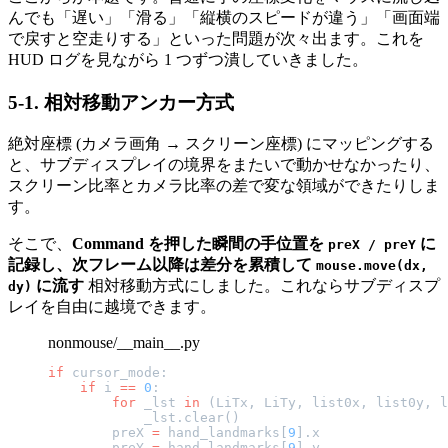
んでも「遅い」「滑る」「縦横のスピードが違う」「画面端
で戻すと空走りする」といった問題が次々出ます。これを
HUD ログを見ながら 1 つずつ潰していきました。
5-1. 相対移動アンカー方式
絶対座標 (カメラ画角 → スクリーン座標) にマッピングする
と、サブディスプレイの境界をまたいで動かせなかったり、
スクリーン比率とカメラ比率の差で変な領域ができたりしま
す。
そこで、
Command を押した瞬間の手位置を
に
preX / preY
記録し、次フレーム以降は差分を累積して
mouse.move(dx,
に流す
相対移動方式にしました。これならサブディスプ
dy)
レイを自由に越境できます。
nonmouse/__main__.py
if
 cursor_mode:
    if
 i 
==
 0
:
        for
 _lst 
in
 (LiTx, LiTy, list0x, list0y, l
            _lst.clear()
        preX 
=
 hand_landmarks[
9
].x
        preY 
=
 hand_landmarks[
9
].y