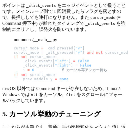
ポイントは
をエッジイベントとして扱うこと
_click_events
です。メインループ側で 1 回消費したらフラグを落とすの
で、長押ししても連打になりません。また
(=
cursor_mode
Command 押下中) が離れたタイミングで
を強
_click_events
制的にクリアし、誤発火を防いでいます。
nonmouse/__main__.py
cursor_mode 
=
 _cmd_pressed[
"v"
]
scroll_mode 
=
 _alt_pressed[
"v"
] 
and
 not
 cursor_mod
if
 not
 cursor_mode:
    _click_events[
"left"
] 
=
 False
    _click_events[
"right"
] 
=
 False
    i 
=
 0
            # カーソル再アンカー待ち
if
 not
 scroll_mode:
    prev_middle_y 
=
 None
macOS 以外では Command キーが存在しないため、Linux /
Windows では
をカーソル、
をスクロールにフォー
Alt
Ctrl
ルバックしています。
5. カーソル挙動のチューニング
ここからが本題です。普通に手の座標変化をマウスに流し込