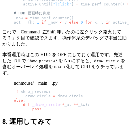
    active_until[
"lclick"
] 
=
 time.perf_counter() 
+
# HUD 描画時に判定
_now 
=
 time.perf_counter()
act 
=
 {k: 
1
 if
 _now 
<
 v 
else
 0
 for
 k, v 
in
 active_
これで「Command+左Shift 叩いたのに左クリック発火して
る？」を目で確認できます。操作体系のデバッグで本当に助
かりました。
本番運用時はこの HUD を OFF にしておく運用です。先述
した TUI で
を No にすると、
を
Show preview?
draw_circle
含むオーバーレイ処理を no-op 化して CPU をケチっていま
す。
nonmouse/__main__.py
if
 show_preview:
    _draw_circle 
=
 draw_circle
else
:
    def
 _draw_circle
(
*
_a, 
**
_kw):
        pass
8. 運用してみて