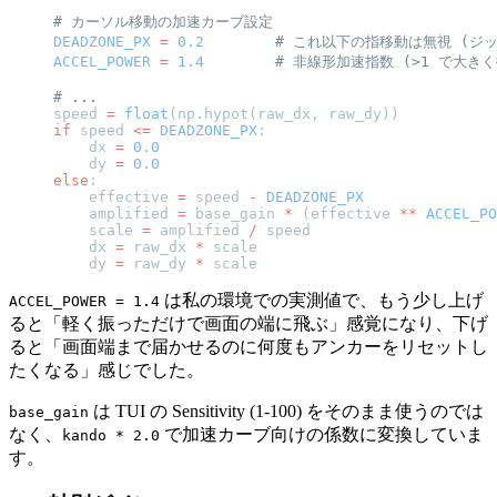
# カーソル移動の加速カーブ設定
DEADZONE_PX
 =
 0.2
        # これ以下の指移動は無視 (ジ
ACCEL_POWER
 =
 1.4
        # 非線形加速指数 (>1 で大
# ...
speed 
=
 float
(np.hypot(raw_dx, raw_dy))
if
 speed 
<=
 DEADZONE_PX
:
    dx 
=
 0.0
    dy 
=
 0.0
else
:
    effective 
=
 speed 
-
 DEADZONE_PX
    amplified 
=
 base_gain 
*
 (effective 
**
 ACCEL_PO
    scale 
=
 amplified 
/
 speed
    dx 
=
 raw_dx 
*
 scale
    dy 
=
 raw_dy 
*
 scale
は私の環境での実測値で、もう少し上げ
ACCEL_POWER = 1.4
ると「軽く振っただけで画面の端に飛ぶ」感覚になり、下げ
ると「画面端まで届かせるのに何度もアンカーをリセットし
たくなる」感じでした。
は TUI の Sensitivity (1-100) をそのまま使うのでは
base_gain
なく、
で加速カーブ向けの係数に変換していま
kando * 2.0
す。