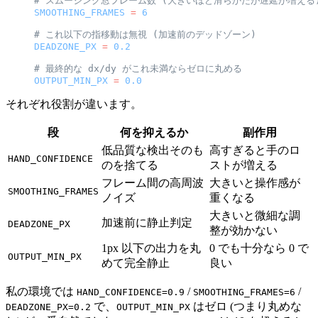
# スムージング窓フレーム数 (大きいほど滑らかだが遅延が増える
SMOOTHING_FRAMES
 =
 6
# これ以下の指移動は無視 (加速前のデッドゾーン)
DEADZONE_PX
 =
 0.2
# 最終的な dx/dy がこれ未満ならゼロに丸める
OUTPUT_MIN_PX
 =
 0.0
それぞれ役割が違います。
段
何を抑えるか
副作用
低品質な検出そのも
高すぎると手のロ
HAND_CONFIDENCE
のを捨てる
ストが増える
フレーム間の高周波
大きいと操作感が
SMOOTHING_FRAMES
ノイズ
重くなる
大きいと微細な調
加速前に静止判定
DEADZONE_PX
整が効かない
1px 以下の出力を丸
0 でも十分なら 0 で
OUTPUT_MIN_PX
めて完全静止
良い
私の環境では
/
/
HAND_CONFIDENCE=0.9
SMOOTHING_FRAMES=6
で、
はゼロ (つまり丸めな
DEADZONE_PX=0.2
OUTPUT_MIN_PX